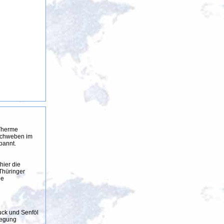
Therme
 schweben im
pannt.
hier die
Thüringer
he
uck und Senföl
wegung