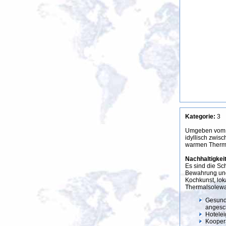
Kategorie:
3
Umgeben vom m
idyllisch zwi
warmen Therma
Nachhaltigkeit
Es sind die Sc
Bewahrung und 
Kochkunst, lok
Thermalsolewas
Gesund
angesc
Hotelei
Kooper