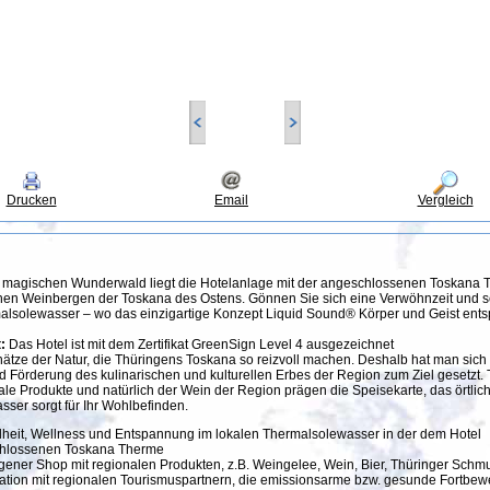
Drucken
Email
Vergleich
agischen Wunderwald liegt die Hotelanlage mit der angeschlossenen Toskana 
schen Weinbergen der Toskana des Ostens. Gönnen Sie sich eine Verwöhnzeit und
lsolewasser – wo das einzigartige Konzept Liquid Sound® Körper und Geist ents
:
Das Hotel ist mit dem Zertifikat GreenSign Level 4 ausgezeichnet
hätze der Natur, die Thüringens Toskana so reizvoll machen. Deshalb hat man sich 
Förderung des kulinarischen und kulturellen Erbes der Region zum Ziel gesetzt. 
ale Produkte und natürlich der Wein der Region prägen die Speisekarte, das örtlic
ser sorgt für Ihr Wohlbefinden.
heit, Wellness und Entspannung im lokalen Thermalsolewasser in der dem Hotel
hlossenen Toskana Therme
gener Shop mit regionalen Produkten, z.B. Weingelee, Wein, Bier, Thüringer Schm
ation mit regionalen Tourismuspartnern, die emissionsarme bzw. gesunde Fortbe