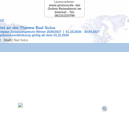
Lizenznehmer:
www.protour.de- der
Online Reisedienst im
Internet - Tel.
06131/233794
ekt
tel an der Therme Bad Sulza
elplan Zusatzangebote Winter 2026/2027 | 01.10.2026 - 30.04.2027
ebotsbeschreibung gültig ab dem 01.11.2026
d
Stadt:
Bad Sulza